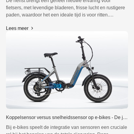
De herfst brengt een geheel nieuwe ervaring voor
fietsers, met levendige bladeren, frisse lucht en rustigere
paden, waardoor het een ideale tijd is voor ritten.
Herfstomstandigheden kunnen echter lastig zijn, dus het
Lees meer
is belangrijk om voorbereid te zijn. Het JOBOBIKE team
heeft 10 essentiële tips op een rijtje gezet om je te helpen
het meeste uit je e-bike avonturen te halen dit seizoen.
Koppelsensor versus snelheidssensor op e-bikes - De juiste optie kiezen voor jouw rit
Bij e-bikes speelt de integratie van sensoren een cruciale