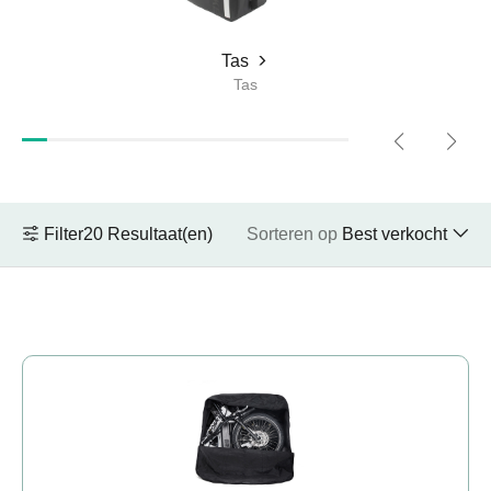
JOBOBIKE Robin ebike Leasecommerciële
jobobike.
Tas
Tas
Kies E-Bikes
De juiste JOBOBIKE e-bike kiezen op basis van
de persoonlijke omstandigheden van de rijder.
Filter
20
Resultaat(en)
Sorteren op
Best verkocht
+48 224 624 286
sales@jobobike.eu