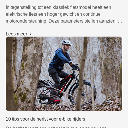
In tegenstelling tot een klassiek fietsmodel heeft een
elektrische fiets een hoger gewicht en continue
motorondersteuning. Deze parameters stellen aanzienlijk
strengere eisen aan het remsysteem, waarbij de nadruk
Lees meer
ligt op actieve veiligheid en de levensduur van de
onderdelen.
10 tips voor de herfst voor e-bike rijders